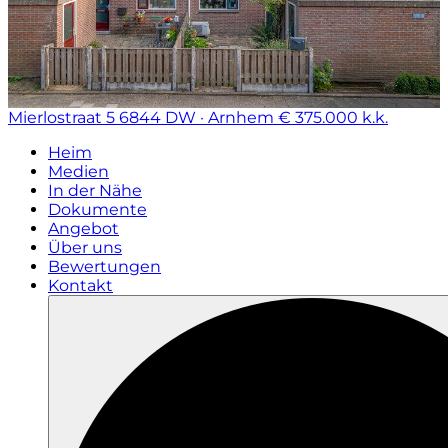
Mierlostraat 5
6844 DW · Arnhem
€ 375.000 k.k.
Heim
Medien
In der Nähe
Dokumente
Angebot
Über uns
Bewertungen
Kontakt