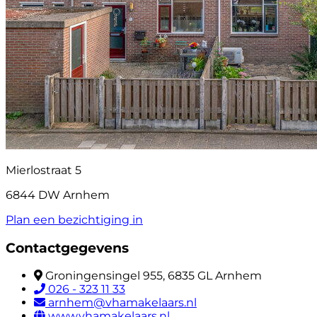
Mierlostraat 5
6844 DW Arnhem
Plan een bezichtiging in
Contactgegevens
Groningensingel 955, 6835 GL Arnhem
026 - 323 11 33
arnhem@vhamakelaars.nl
www.vhamakelaars.nl