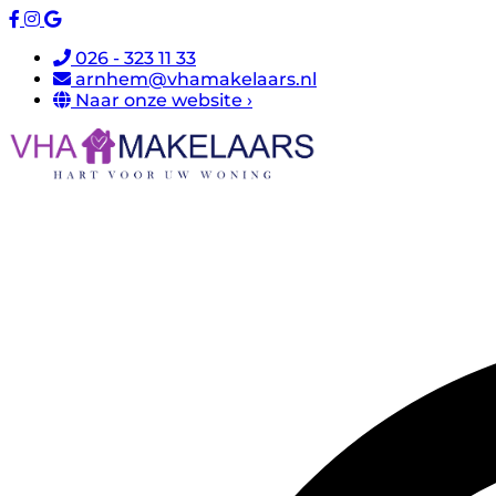
026 - 323 11 33
arnhem@vhamakelaars.nl
Naar onze website ›