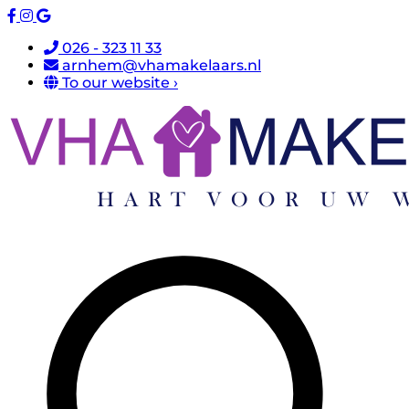
026 - 323 11 33
arnhem@vhamakelaars.nl
To our website ›