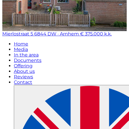
Mierlostraat 5
6844 DW · Arnhem
€ 375.000 k.k.
Home
Media
In the area
Documents
Offering
About us
Reviews
Contact