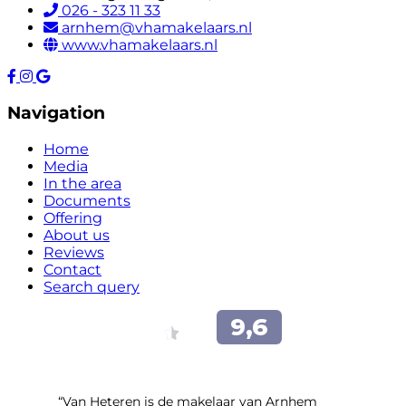
026 - 323 11 33
arnhem@vhamakelaars.nl
www.vhamakelaars.nl
Navigation
Home
Media
In the area
Documents
Offering
About us
Reviews
Contact
Search query
“Van Heteren is de makelaar van Arnhem